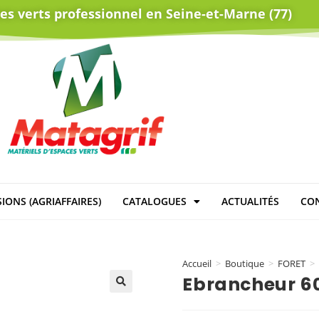
ces verts professionnel en Seine-et-Marne (77)
IONS (AGRIAFFAIRES)
CATALOGUES
ACTUALITÉS
CO
Accueil
>
Boutique
>
FORET
>
Ebrancheur 6
🔍