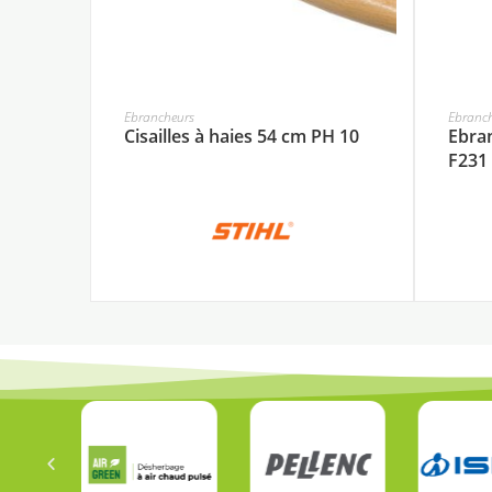
Ebrancheurs
Ebranc
Cisailles à haies 54 cm PH 10
Ebra
F231