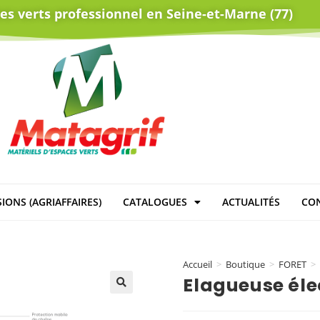
ces verts professionnel en Seine-et-Marne (77)
IONS (AGRIAFFAIRES)
CATALOGUES
ACTUALITÉS
CO
Accueil
>
Boutique
>
FORET
>
Elagueuse éle
🔍