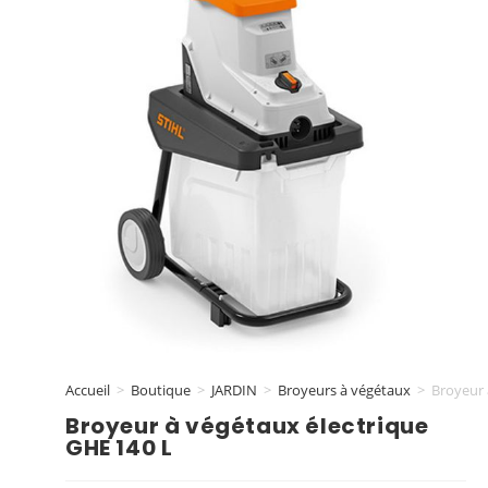
Accueil
>
Boutique
>
JARDIN
>
Broyeurs à végétaux
>
Broyeur 
Broyeur à végétaux électrique
GHE 140 L