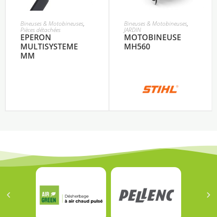
Bineuses & Motobineuses
,
Bineuses & Motobineuses
,
Pièces détachées
JARDIN
EPERON
MOTOBINEUSE
MULTISYSTEME
MH560
MM