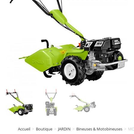
Accueil
>
Boutique
>
JARDIN
>
Bineuses & Motobineuses
>
MO