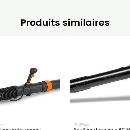
Produits similaires
urs
Souffleurs
leur professionnel
Soufleur thermique BG 5