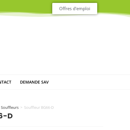
Offres d'emploi
NTACT
DEMANDE SAV
Souffleurs
>
Souffleur BG66-D
66-D