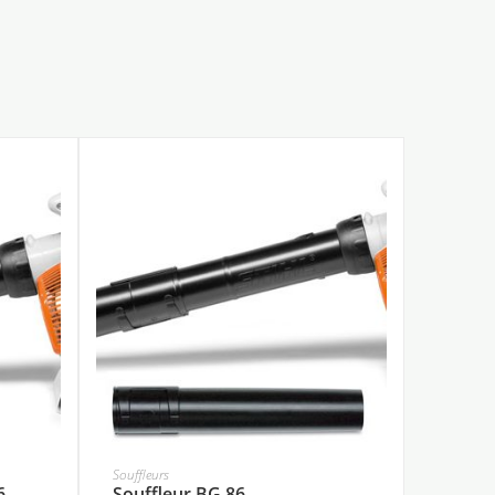
Souffleurs
6
Souffleur BG 86