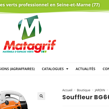
ces verts professionnel en Seine-et-Marne (77)
IONS (AGRIAFFAIRES)
CATALOGUES
ACTUALITÉS
CO
Accueil
>
Boutique
>
JARDIN
>
Souffleur BG
🔍