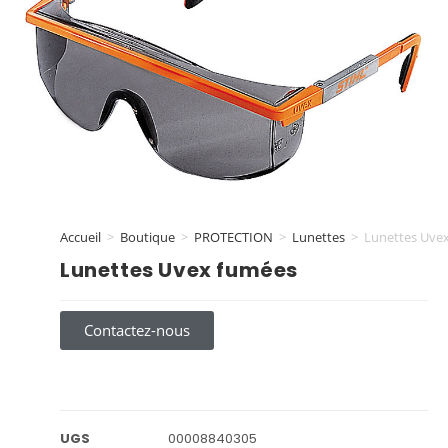
Accueil
>
Boutique
>
PROTECTION
>
Lunettes
>
Lunettes Uve
Lunettes Uvex fumées
Contactez-nous
UGS
00008840305