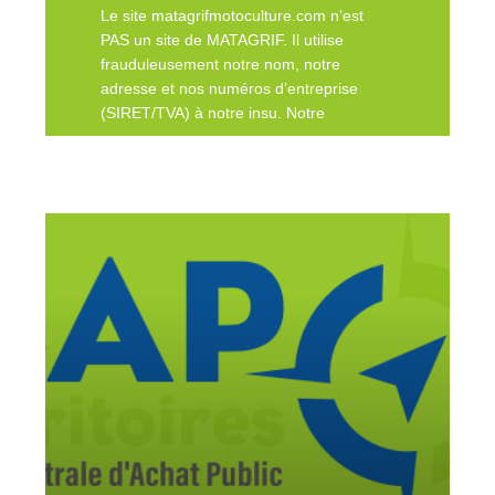
Le site matagrifmotoculture.com n’est
PAS un site de MATAGRIF. Il utilise
frauduleusement notre nom, notre
adresse et nos numéros d’entreprise
(SIRET/TVA) à notre insu. Notre