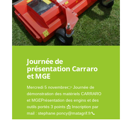
Journée de
présentation Carraro
et MGE
Mercredi 5 novembre👉 Journée de
démonstration des matériels CARRARO
et MGEPrésentation des engins et des
outils portés 3 points 📩 Inscription par
mail : stephane.poncy@matagrif.fr📞