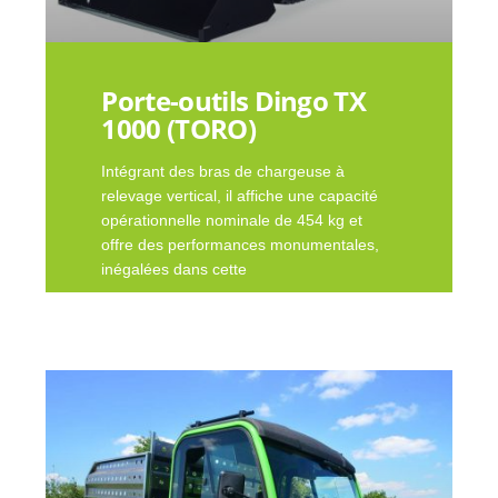
Porte-outils Dingo TX
1000 (TORO)
Intégrant des bras de chargeuse à
relevage vertical, il affiche une capacité
opérationnelle nominale de 454 kg et
offre des performances monumentales,
inégalées dans cette