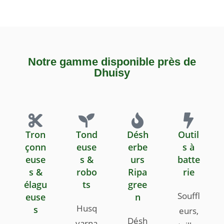
Notre gamme disponible près de
Dhuisy
Tron
Tond
Désh
Outil
çonn
euse
erbe
s à
euse
s &
urs
batte
s &
robo
Ripa
rie
élagu
ts
gree
Souffl
euse
n
Husq
s
eurs,
Désh
varna