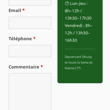
🕐 Lun–Jeu :
Email
*
8h–12h /
13h30–17h30
Vendredi : 8h–
12h / 13h30–
Téléphone
*
16h30
Desservant Dhuisy
et toute la Seine-et-
Commentaire
*
Marne (77)