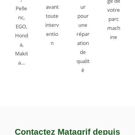
ge de
avant
ur
Pelle
votre
toute
pour
nc,
parc
interv
une
EGO,
mach
entio
répar
Hond
ine
n
ation
a,
de
Makit
qualit
a…
é
Contactez Matagrif depuis