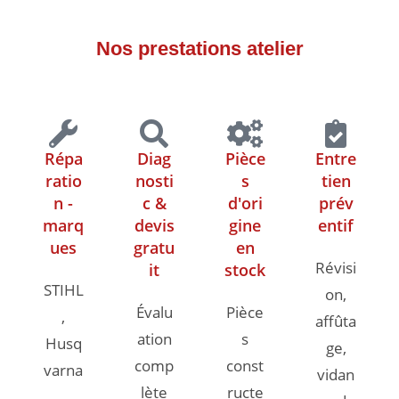
Nos prestations atelier
Répa
Diag
Pièce
Entre
ratio
nosti
s
tien
n -
c &
d'ori
prév
marq
devis
gine
entif
ues
gratu
en
Révisi
it
stock
STIHL
on,
Évalu
Pièce
,
affûta
ation
s
Husq
ge,
comp
const
varna
vidan
lète
ructe
,