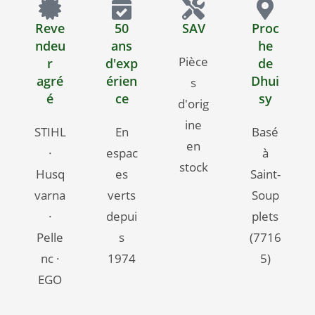
Reve
50
SAV
Proc
ndeu
ans
he
Pièce
r
d'exp
de
agré
érien
Dhui
s
é
ce
sy
d'orig
ine
STIHL
En
Basé
en
·
espac
à
stock
Husq
es
Saint-
varna
verts
Soup
·
depui
plets
Pelle
s
(7716
nc ·
1974
5)
EGO