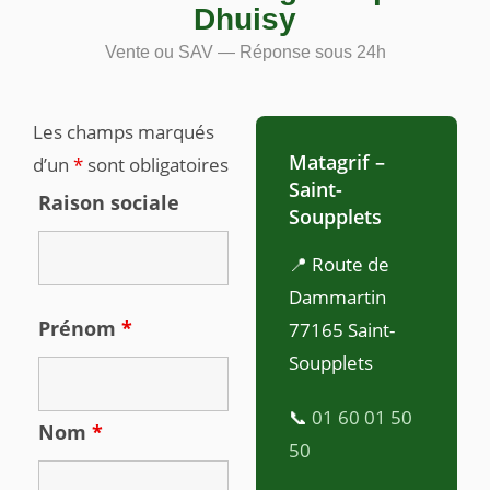
Dhuisy
Vente ou SAV — Réponse sous 24h
Les champs marqués
Matagrif –
d’un
*
sont obligatoires
Saint-
Raison sociale
Soupplets
📍 Route de
Dammartin
Prénom
*
77165 Saint-
Soupplets
📞
01 60 01 50
Nom
*
50