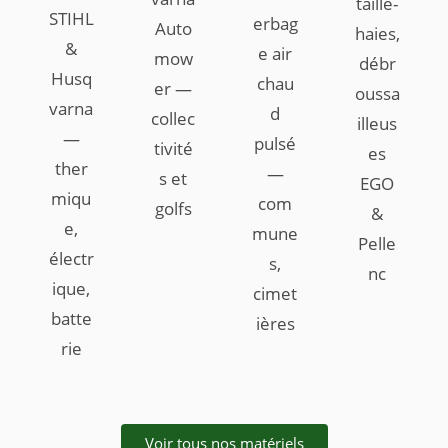
taille-
STIHL
erbag
Auto
haies,
&
e air
mow
débr
Husq
chau
er —
oussa
varna
d
collec
illeus
—
pulsé
tivité
es
ther
—
s et
EGO
miqu
com
golfs
&
e,
mune
Pelle
électr
s,
nc
ique,
cimet
batte
ières
rie
Voir tous nos matériels