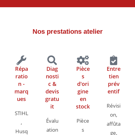
Nos prestations atelier
Répa
Diag
Pièce
Entre
ratio
nosti
s
tien
n -
c &
d'ori
prév
marq
devis
gine
entif
ues
gratu
en
Révisi
it
stock
STIHL
on,
Évalu
Pièce
,
affûta
ation
s
Husq
ge,