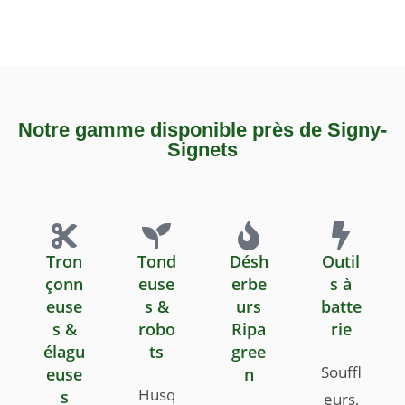
Notre gamme disponible près de Signy-
Signets
Tron
Tond
Désh
Outil
çonn
euse
erbe
s à
euse
s &
urs
batte
s &
robo
Ripa
rie
élagu
ts
gree
Souffl
euse
n
Husq
s
eurs,