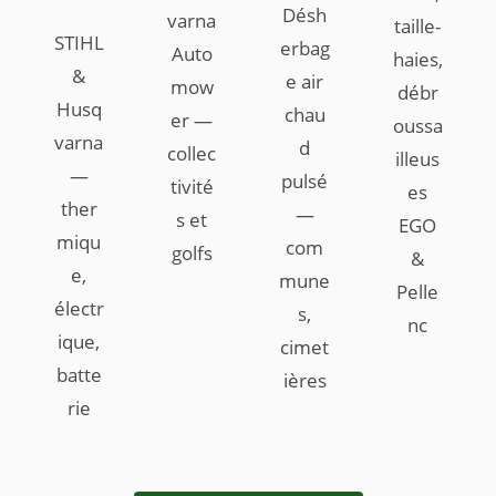
Désh
varna
taille-
STIHL
erbag
Auto
haies,
&
e air
mow
débr
Husq
chau
er —
oussa
varna
d
collec
illeus
—
pulsé
tivité
es
ther
—
s et
EGO
miqu
com
golfs
&
e,
mune
Pelle
électr
s,
nc
ique,
cimet
batte
ières
rie