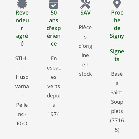
Reve
50
SAV
Proc
ndeu
ans
he
Pièce
r
d'exp
de
agré
érien
Signy
s
é
ce
-
d'orig
Signe
ine
STIHL
En
ts
en
·
espac
stock
Basé
Husq
es
à
varna
verts
Saint-
·
depui
Soup
Pelle
s
plets
nc ·
1974
(7716
EGO
5)