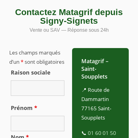
Contactez Matagrif depuis
Signy-Signets
Vente ou SAV — Réponse sous 24h
Les champs marqués
Matagrif –
d’un
*
sont obligatoires
Saint-
Raison sociale
Soupplets
📍 Route de
Dammartin
Prénom
*
77165 Saint-
Soupplets
📞
01 60 01 50
Nom
*