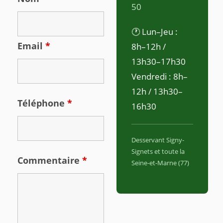
50
🕐 Lun–Jeu :
Email
*
8h–12h /
13h30–17h30
Vendredi : 8h–
12h / 13h30–
Téléphone
*
16h30
Desservant Signy-
Signets et toute la
Commentaire
*
Seine-et-Marne (77)