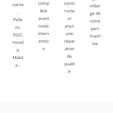
comp
const
varna
vidan
lète
ructe
,
ge de
avant
ur
Pelle
votre
toute
pour
nc,
parc
interv
une
EGO,
mach
entio
répar
Hond
ine
n
ation
a,
de
Makit
qualit
a…
é