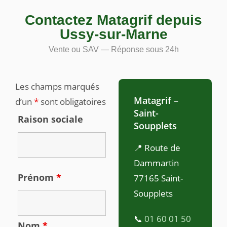
Contactez Matagrif depuis
Ussy-sur-Marne
Vente ou SAV — Réponse sous 24h
Les champs marqués
Matagrif –
d’un
*
sont obligatoires
Saint-
Raison sociale
Soupplets
📍 Route de
Dammartin
Prénom
*
77165 Saint-
Soupplets
📞
01 60 01 50
Nom
*