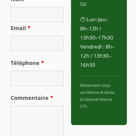
50
🕐 Lun–Jeu :
Email
*
8h–12h /
13h30–17h30
Vendredi : 8h–
12h / 13h30–
Téléphone
*
16h30
Desservant Ussy-
sur-Marne et toute
Commentaire
*
la Seine-et-Marne
(77)