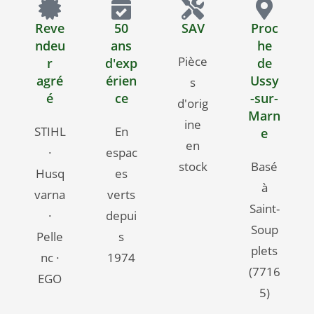
Reve
50
SAV
Proc
ndeu
ans
he
Pièce
r
d'exp
de
agré
érien
Ussy
s
é
ce
-sur-
d'orig
Marn
ine
STIHL
En
e
en
·
espac
stock
Basé
Husq
es
à
varna
verts
Saint-
·
depui
Soup
Pelle
s
plets
nc ·
1974
(7716
EGO
5)