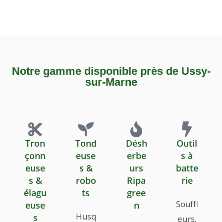
Notre gamme disponible près de Ussy-
sur-Marne
Tron
Tond
Désh
Outil
çonn
euse
erbe
s à
euse
s &
urs
batte
s &
robo
Ripa
rie
élagu
ts
gree
Souffl
euse
n
Husq
s
eurs,