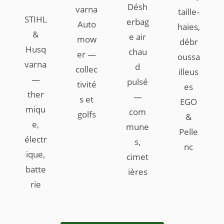
Désh
varna
taille-
STIHL
erbag
Auto
haies,
&
e air
mow
débr
Husq
chau
er —
oussa
varna
d
collec
illeus
—
pulsé
tivité
es
ther
—
s et
EGO
miqu
com
golfs
&
e,
mune
Pelle
électr
s,
nc
ique,
cimet
batte
ières
rie