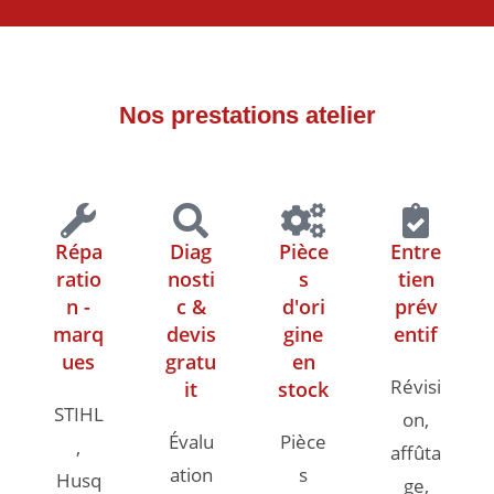
Nos prestations atelier
Répa
Diag
Pièce
Entre
ratio
nosti
s
tien
n -
c &
d'ori
prév
marq
devis
gine
entif
ues
gratu
en
Révisi
it
stock
STIHL
on,
Évalu
Pièce
,
affûta
ation
s
Husq
ge,