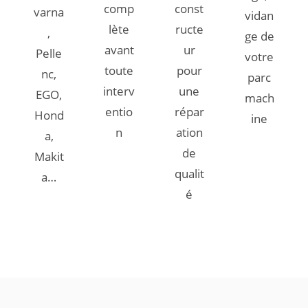
comp
const
varna
vidan
lète
ructe
,
ge de
avant
ur
Pelle
votre
toute
pour
nc,
parc
interv
une
EGO,
mach
entio
répar
Hond
ine
n
ation
a,
de
Makit
qualit
a…
é